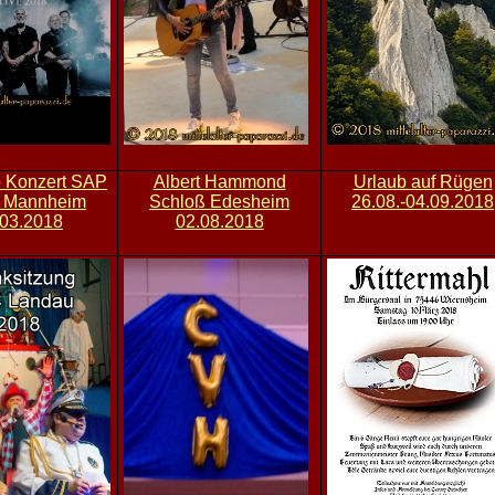
o Konzert SAP
Albert Hammond
Urlaub auf Rügen
 Mannheim
Schloß Edesheim
26.08.-04.09.2018
.03.2018
02.08.2018