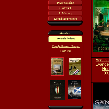
Presseberichte
Gästebuch
In Memory
Kontakt/Impressum
Aktuelles
Aktuelle Videos
Rapalje Konzert Speyer
Halle 101
Acousti
Evangel
Hoc
03