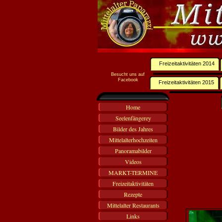
Freizeitaktivitäten 2014
Besucht uns auf
Facebook
Freizeitaktivitäten 2015
Home
Seelenfängerey
Bilder des Jahres
Mittelalterhochzeiten
Panoramabilder
Videos
MARKT-TERMINE
Freizeitaktivitäten
Rezepte
Mittelalter Restaurants
Links