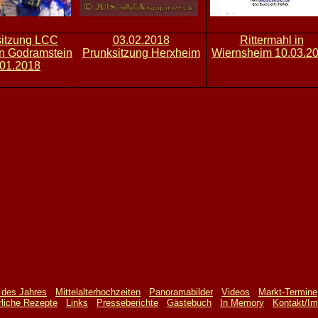
sitzung LCC
03.02.2018
Rittermahl in
n Godramstein
Prunksitzung Herxheim
Wiernsheim 10.03.2
.01.2018
r des Jahres
Mittelalterhochzeiten
Panoramabilder
Videos
Markt-Termine
erliche Rezepte
Links
Presseberichte
Gästebuch
In Memory
Kontakt/I