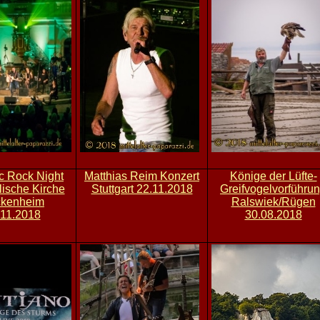
c Rock Night
Matthias Reim Konzert
Könige der Lüfte-
ische Kirche
Stuttgart 22.11.2018
Greifvogelvorführu
kenheim
Ralswiek/Rügen
.11.2018
30.08.2018