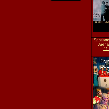
Santian
Arena
21