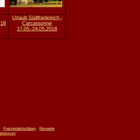
Urlaub Südfrankreich -
018
Carcassonne
17.05.-24.05.2018
Freizeitaktivitäten
Rezepte
mpressum