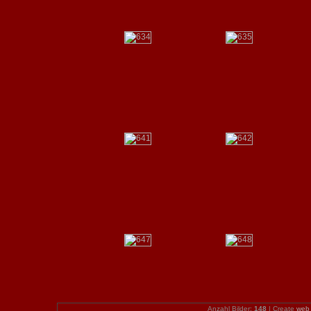
Anzahl Bilder:
148
| Create
web